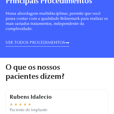
Principais Procedimentos
Nossa abordagem multidisciplinar, permite que você
possa contar com a qualidade Brånemark para realizar os
mais variados tratamentos, independente da
complexidade.
VER TODOS PROCEDIMENTOS
O que os nossos
pacientes dizem?
Vanessa de Oliveira
★
★
★
★
★
Paciente de Cirurgia Oral