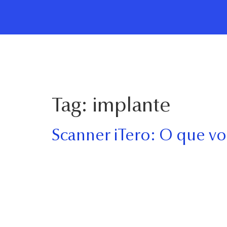
Início
A Cl
Tag:
implante
Scanner iTero: O que vo