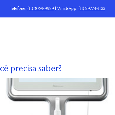
Telefone:
(11) 3059-9999
| WhatsApp:
(11) 99774-1122
ínica
Equipe
Procedimentos
Para Dentistas
Melho
cê precisa saber?